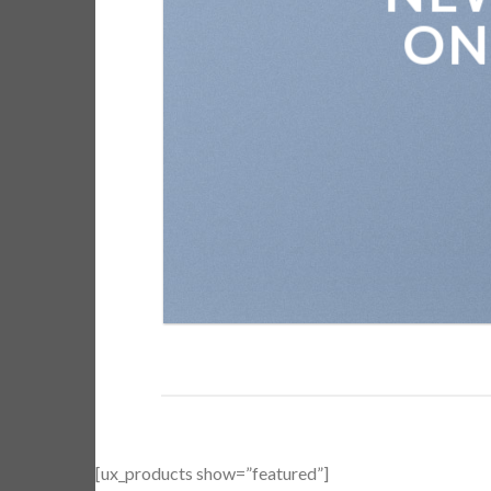
ON
[ux_products show=”featured”]