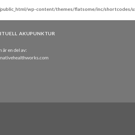
/public_html/wp-content/themes/flatsome/inc/shortcodes/
RITUELL AKUPUNKTUR
n är en del av:
rnativehealthworks.com