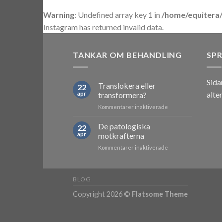
Warning
: Undefined array key 1 in
/home/equitera
Instagram has returned invalid data.
TANKAR OM BEHANDLING
SP
Sida
Translokera eller
22
alte
apr
transformera?
för
Kommentarer inaktiverade
Translokera
eller
De patologiska
22
transformera?
apr
motkrafterna
för
Kommentarer inaktiverade
De
patologiska
motkrafterna
BLOG
Copyright 2026 ©
Flatsome Theme