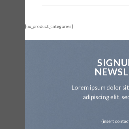
[ux_product_categories]
SIGNU
NEWSL
Lorem ipsum dolor si
adipiscing elit, 
(insert contac