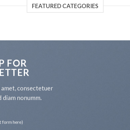
FEATURED CATEGORIES
P FOR
ETTER
t amet, consectetuer
sed diam nonumm.
t form here)