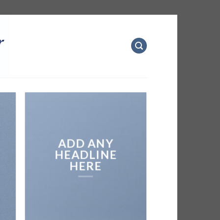
ADD ANY
HEADLINE
HERE
Add any text here…
NEW ARRIVA