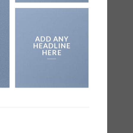
ON THE SHO
BROWSE
ADD ANY
HEADLINE
HERE